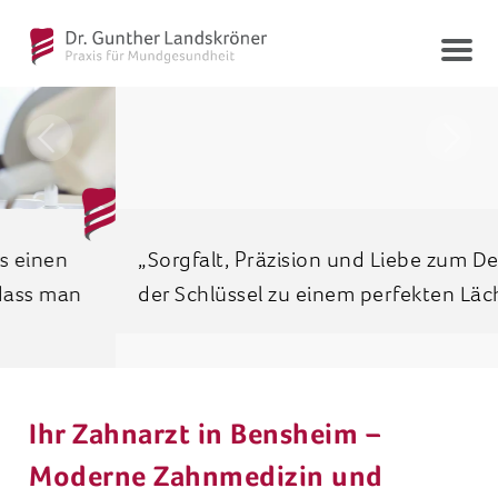
Togg
navi
Previous
Next
„Sorgfalt, Präzision und Liebe zum Detail sind
der Schlüssel zu einem perfekten Lächeln.“
Ihr Zahnarzt in Bensheim –
Moderne Zahnmedizin und
persönliche Betreuung